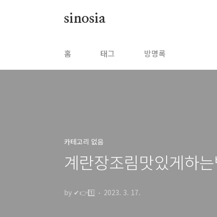
본문 바로가기
sinosia
홈
태그
방명록
카테고리 없음
계란장조림맛있게하는
by ✔👉1️⃣
2023. 3. 17.