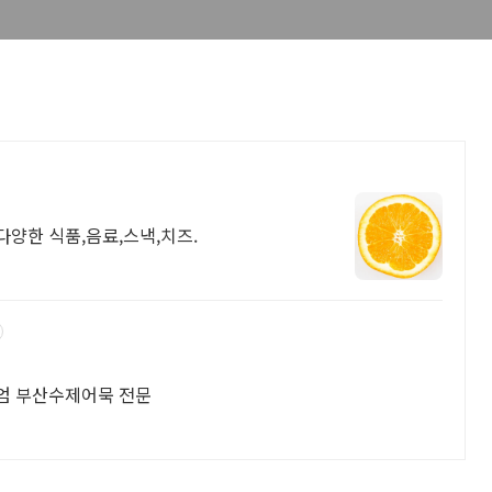
다양한 식품,음료,스낵,치즈.
미엄 부산수제어묵 전문