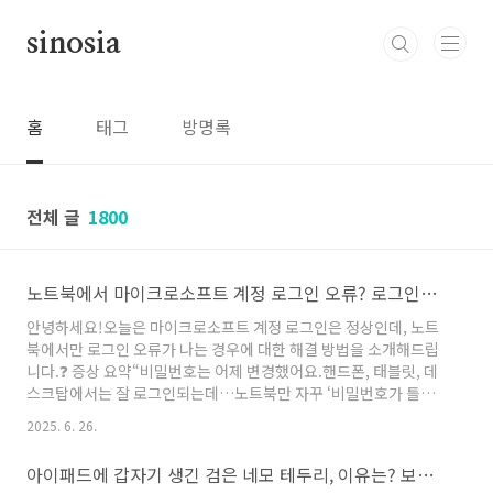
본문 바로가기
sinosia
홈
태그
방명록
전체 글
1800
노트북에서 마이크로소프트 계정 로그인 오류? 로그인은 됐는데 노트북만 안된다면, 이렇게 해결해보세요!
안녕하세요!오늘은 마이크로소프트 계정 로그인은 정상인데, 노트
북에서만 로그인 오류가 나는 경우에 대한 해결 방법을 소개해드립
니다.❓ 증상 요약“비밀번호는 어제 변경했어요.핸드폰, 태블릿, 데
스크탑에서는 잘 로그인되는데…노트북만 자꾸 ‘비밀번호가 틀렸습
니다’ 라고 뜨네요.”이런 현상은 생각보다 자주 발생합니다.이유는
2025. 6. 26.
대부분 ‘오프라인 로그인 캐시’ 또는 동기화 오류 때문입니다.🔍 원
인 분석노트북이 인터넷에 연결되지 않은 상태에서 로그인 시도→
아이패드에 갑자기 생긴 검은 네모 테두리, 이유는? 보이스오버(VoiceOver) 또는 스위치 제어 기능이 원인일 수 있어요!
최신 비밀번호가 적용되지 않음오래된 캐시 또는 구버전 윈도우 업