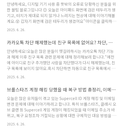
데이트로 인한 로그인 오류Microsoft 계정과 로컬 계정 혼동→ 이
안녕하세요, 디지털 기기 사용 중 뜻밖의 오류로 당황하신 분들을 위
전에 로컬 계정으로 사용했거나, 비밀번호가 다른 경우✅ 해결 방법
한 꿀팁 블로그입니다 😊 오늘은 아이패드 화면에 검은 테두리가 생
1. 노트북을 인터넷에 먼저 연결해 보세요로그인 화면에서 우측 하
기고, 터치가 제대로 되지 않거나 느려지는 현상에 대해 이야기해볼
단 ..
게요.😵 갑자기 화면에 검은 테두리가 생겼어요"아이콘을 클릭하면
검은 네모 테두리가 생기고,화면 전환이 잘 안되거나 여러 번 눌러야
2025. 6. 26.
넘어가요…어제까지만 해도 멀쩡했는데 대체 왜 이럴까요?"이 증상
은 대부분 아래 기능이 의도치 않게 활성화되었기 때문입니다.🔍 원
카카오톡 차단 해제했는데 친구 목록에 없어요? 차단, 해제, 친구목록 자동 삭제의 진실
인: 접근성 기능 '보이스오버' 또는 '스위치 제어'🔸 보이스오버
(VoiceOver)시각장애인을 위한 기능으로아이콘을 한 번 탭하면 설
안녕하세요!오늘은 많은 분들이 헷갈려하시는 카카오톡 차단 기능
명, 두 번 탭해야 실행검은 테두리는 현재 선택된 항목을 의미합니
과 해제 이후 친구 목록 관련 문제에 대해 정리해보려 합니다.“예전
다.🔸 스위치 제어(Switch Control)몸이..
에 아이디로 친구 추가했던 사람을 차단했다가 다시 해제했는데, 친
구 목록에 보이지 않아요.혹시 차단하면 자동으로 친구 목록에서 삭
제되나요?”이런 질문 많이들 하시죠? 그 궁금증을 지금부터 풀어드
2025. 6. 26.
릴게요.❓ 차단하면 친구 목록에서 사라지나요?정답은 “경우에 따라
다릅니다.”카카오톡에서 누군가를 차단하면,기본적으로 친구 목록
브롤스타즈 계정 해킹 당했을 때 복구 방법 총정리, 이메일이 바뀌었고 실소유주 확인이 안 된다는 답변이 왔다면?
에서는 그대로 남아 있습니다.하지만, 차단 후 ‘친구 목록에서 삭
제’까지 했다면,→ 차단을 해제해도 다시 목록에 복구되지 않습니
오늘은 많은 유저들이 겪고 있는 Supercell ID 계정 해킹 및 이메일
다.📌 아이디로만 추가한 친구였다면?중요한 포인트는 여기입니다:
변경 문제에 대해 이야기하려고 합니다. 특히 브롤스타즈, 클래시 오
전화번호 저장 없이 아이디로만 친구 추가한 경우,차단 후 친구 목록
브 클랜 등 Supercell 게임 계정이 해킹되었을 때 이메일 주소가 바
에서 삭..
뀌고, 복구 요청조차 거절되는 상황에 대한 구체적인 대응 방법을 안
내드릴게요.🧨 이런 상황, 나만 그런 게 아닙니다갑자기 로그아웃됨
2025. 6. 26.
이메일로 “이메일 주소가 변경되었습니다” 안내 수신Supercell 고