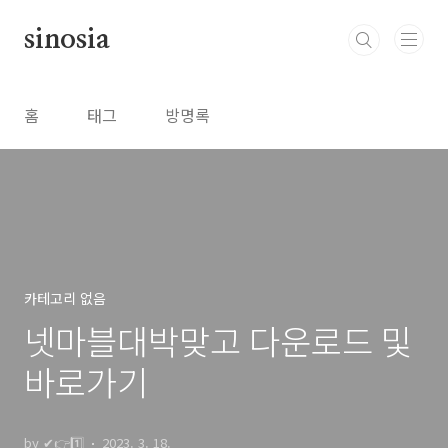
본문 바로가기
sinosia
홈
태그
방명록
카테고리 없음
넷마블대박맞고 다운로드 및
바로가기
by ✔👉1️⃣
2023. 3. 18.