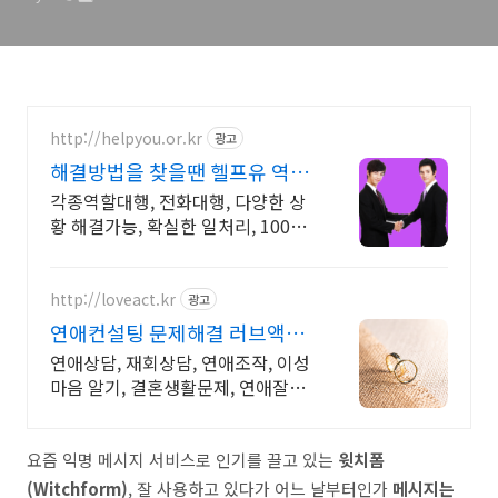
http://helpyou.or.kr
광고
해결방법을 찾을땐 헬프유 역할
대행, 상황연출 전문업체
각종역할대행, 전화대행, 다양한 상
황 해결가능, 확실한 일처리, 100%
비밀보장 2011년 개업 최다 이용업
체, 압도적 재이용율
http://loveact.kr
광고
연애컨설팅 문제해결 러브액트
2011년 개업 오랜 업력
연애상담, 재회상담, 연애조작, 이성
마음 알기, 결혼생활문제, 연애잘하
는법 다양한 상황 처리가능업체, 현
실적으로 도움이 되는 상담, 일단 문
의부탁드립니다.
요즘 익명 메시지 서비스로 인기를 끌고 있는
윗치폼
(Witchform)
, 잘 사용하고 있다가 어느 날부터인가
메시지는