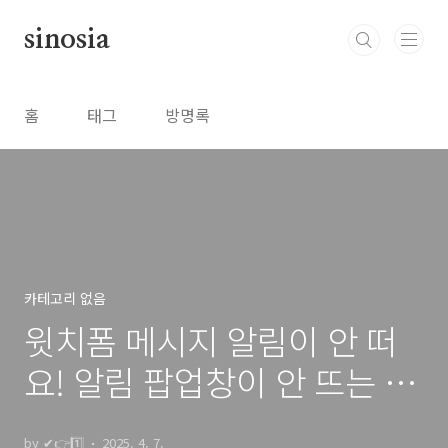
본문 바로가기
sinosia
홈
태그
방명록
카테고리 없음
윗치폼 메시지 알림이 안 떠
요! 알림 팝업창이 안 뜨는 이
유와 해결 방법 총정리
by ✔👉1️⃣
2025. 4. 7.