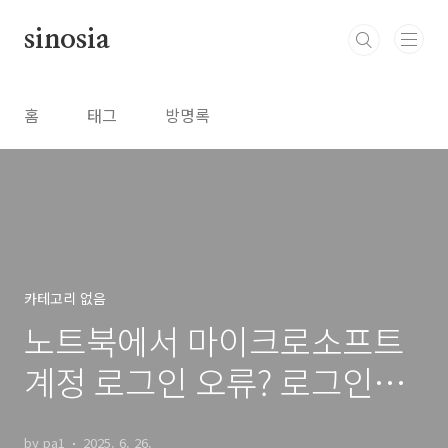
본문 바로가기
sinosia
홈
태그
방명록
카테고리 없음
노트북에서 마이크로소프트
계정 로그인 오류? 로그인은
됐는데 노트북만 안된다면,
by pa1
2025. 6. 26.