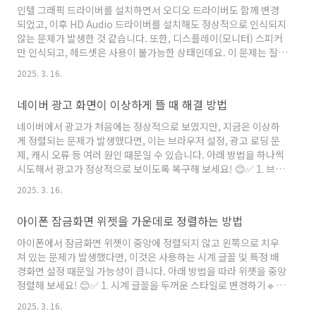
CAT5(100Mbps 지원)일 경우, 자동으로 100Mbps로 제한됨
인텔 그래픽 드라이버를 설치하면서 오디오 드라이버도 함께 변경
CAT5e 이상 (CAT6 추천) 케이블을 사용해야 1Gbps로 연결 가능
되었고, 이후 HD Audio 드라이버를 설치해도 정상적으로 인식되지
✅ 2) WAN 포트 또는 ..
않는 문제가 발생한 것 같습니다. 또한, 디스플레이(모니터) 스피커
만 인식되고, 헤드셋은 사용이 불가능한 상태인데요. 이 문제는 잘못
된 오디오 드라이버 설치, 기본 장치 설정 오류, 혹은 드라이버 충돌
2025. 3. 16.
로 인해 발생할 가능성이 큽니다. 아래 해결 방법을 하나씩 시도해
보세요! 😊✅ 1. 현재 설치된 오디오 드라이버 제거 후 재설치잘못된
네이버 광고 화면이 이상하게 뜰 때 해결 방법
드라이버가 설치되어 있으면 HD Audio 드라이버를 설치해도 정상
적으로 작동하지 않을 수 있습니다.우선, 현재 설치된 오디오 드라이
네이버에서 광고가 처음에는 정상적으로 보였지만, 지금은 이상하
버를 완전히 삭제하고 다시 설치해보세요.📌 오디오 드라이버 삭제
게 정렬되는 문제가 발생했다면, 이는 브라우저 설정, 광고 로딩 문
방법1️⃣ Win + X 키 → 장치 관리자 ..
제, 캐시 오류 등 여러 원인 때문일 수 있습니다. 아래 방법을 하나씩
시도해서 광고가 정상적으로 보이도록 복구해 보세요! 😊✅ 1. 브라
우저 캐시 및 쿠키 삭제하기🔹 네이버 광고가 깨져서 표시되거나 레
2025. 3. 16.
이아웃이 무너지는 문제는브라우저 캐시 및 쿠키가 오래되었거나
손상되었을 때 발생할 수 있습니다.👉 캐시 및 쿠키 삭제 방법 (크
아이폰 잠금화면 위젯을 가운데로 정렬하는 방법
롬, 삼성 인터넷, 네이버 웨일 공통)1️⃣ 설정 → 애플리케이션(앱 관
리) → 사용 중인 브라우저 선택2️⃣ 저장 공간 → 캐시 삭제3️⃣ 브라우
아이폰에서 잠금화면 위젯이 중앙에 정렬되지 않고 왼쪽으로 치우
저를 완전히 종료 후 다시 실행하여 확인💡 캐시 삭제 후에도 문제가
쳐 있는 문제가 발생했다면, 이것은 사용하는 시계 글꼴 및 특정 배
해결되지 않으면, "쿠키 및 사이트..
경화면 설정 때문일 가능성이 큽니다. 아래 방법을 따라 위젯을 중앙
정렬해 보세요! 😊✅ 1. 시계 글꼴을 두꺼운 스타일로 변경하기🔹
iOS 16부터 시계 글꼴이 얇은 스타일(기본값)일 경우, 위젯이 왼쪽
2025. 3. 16.
정렬되는 현상이 있습니다.🔹 더 두꺼운 글씨체로 변경하면 위젯이